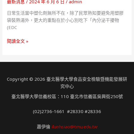
最新消息
/
2024 年 6 月 6 日
/
admin
食
少
安
塑
日常生活當中塑化劑無所不在，除了民眾熟知要避免用塑膠
問
化
袋裝熱湯外，更大的重點在於小心別吃下「內分泌干擾物
題！
劑
(EDC
北
風
塑
醫
險
閱讀全文 »
化
食
劑
安
無
守
所
護
不
隊
Copyright © 2026 臺北醫學大學食品安全檢驗暨機能發展研
在，
深
究中心
防
入
臺北醫學大學信義校區：110 臺北市信義區吳興街250號
不
餐
慎
廳
(02)2736-1661 #28330 #28336
防？
內
北
場
蕭伊倫
ilunhsiao@tmu.edu.tw
醫
協