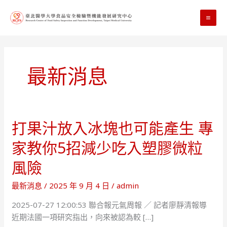
跳
至
MA
主
要
ME
內
容
最新消息
打果汁放入冰塊也可能產生 專
家教你5招減少吃入塑膠微粒
風險
最新消息
/
2025 年 9 月 4 日
/
admin
2025-07-27 12:00:53 聯合報元氣周報 ／ 記者廖靜清報導
近期法國一項研究指出，向來被認為較 […]