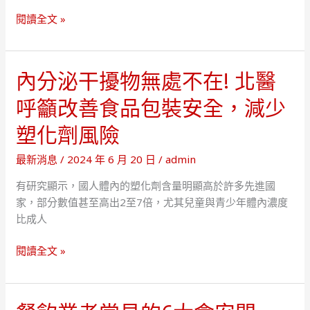
打
閱讀全文 »
果
汁
放
內分泌干擾物無處不在! 北醫
入
呼籲改善食品包裝安全，減少
冰
塊
塑化劑風險
也
可
最新消息
/
2024 年 6 月 20 日
/
admin
能
產
有研究顯示，國人體內的塑化劑含量明顯高於許多先進國
生
家，部分數值甚至高出2至7倍，尤其兒童與青少年體內濃度
專
比成人
家
內
教
閱讀全文 »
分
你
泌
5
干
招