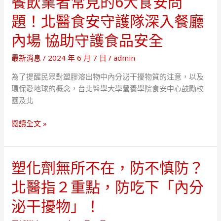
餐飲業者常見的6大食安問
擾
減
題！北醫食安守護隊深入餐廳
物
少
無
吃
內場 協助守護食品安全
處
入
不
塑
最新消息
/
2024 年 6 月 7 日
/
admin
在!
膠
北
微
為了提醒民眾對塑膠溶出物中內分泌干擾物質的注意，以及
醫
粒
環保愛地球的概念，台北醫學大學營養學院食安中心鼓勵校
呼
風
園及北
籲
險
餐
改
閱讀全文 »
飲
善
業
食
者
品
塑化劑無所不在，防不慎防？
常
包
北醫指２重點，防吃下「內分
見
裝
的
安
泌干擾物」！
6
全，
大
減