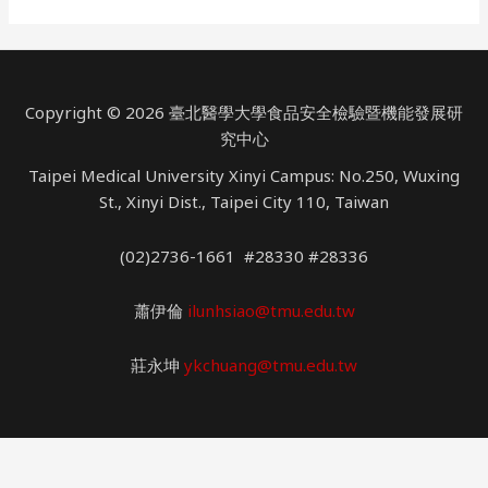
Safe?
Copyright © 2026 臺北醫學大學食品安全檢驗暨機能發展研
究中心
Taipei Medical University Xinyi Campus: No.250, Wuxing
St., Xinyi Dist., Taipei City 110, Taiwan
(02)2736-1661 #28330 #28336
蕭伊倫
ilunhsiao@tmu.edu.tw
莊永坤
ykchuang@tmu.edu.tw