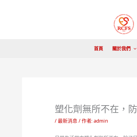
跳
至
主
要
內
容
首頁
關於我們
塑化劑無所不在，
/
最新消息
/ 作者:
admin