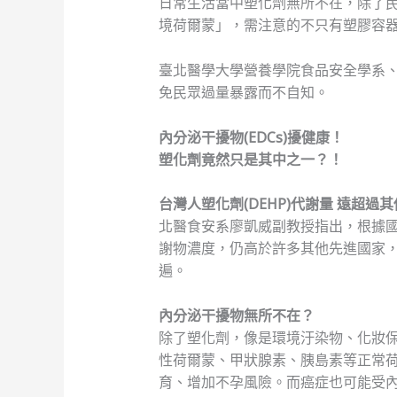
日常生活當中塑化劑無所不在，除了民
境荷爾蒙」，需注意的不只有塑膠容
臺北醫學大學營養學院食品安全學系
免民眾過量暴露而不自知。
內分泌干擾物(EDCs)擾健康！
塑化劑竟然只是其中之一？！
台灣人塑化劑(DEHP)代謝量
遠超過其
北醫食安系廖凱威副教授指出，根據國
謝物濃度，仍高於許多其他先進國家，
遍。
內分泌干擾物無所不在？
除了塑化劑，像是環境汙染物、化妝
性荷爾蒙、甲狀腺素、胰島素等正常
育、增加不孕風險。而癌症也可能受