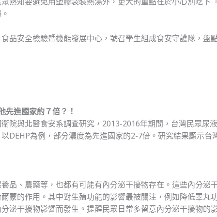
眾熟知要避免用塑膠袋裝熱湯外，更大的重點在於小心別吃下「內
器。
、食品安全檢驗暨機能發展中心，號召學生組成食安守護隊，盤
他先進國家約７倍？！
衛院與北醫食安系調查研究，2013-2016年期間，台灣民眾
以DEHP為例，部分濃度為先進國家的2-7倍。研究結果顯示
保養品、農藥等，也都有可能有內分泌干擾物存在。這些內分泌
荷爾蒙的作用。其中對生殖功能的影響最被關注，例如降低睪丸
內分泌干擾物影響而發生。提醒民眾日常多留意內分泌干擾物的