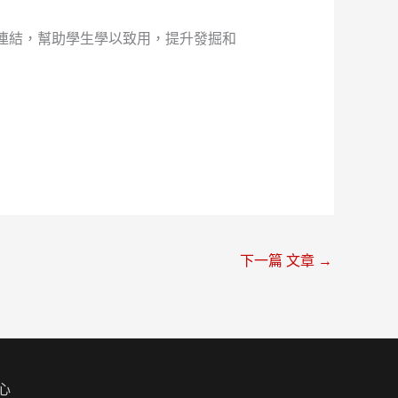
活連結，幫助學生學以致用，提升發掘和
下一篇 文章
→
心