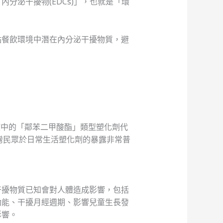
分泌干擾物(EDCs)」，也就是「環
點餐飲環境中潛在內分泌干擾物質，避
尿液中的「鄰苯二甲酸酯」類型塑化劑代
台灣民眾於日常生活塑化劑的暴露非常普
干擾物質已知會對人體造成影響，包括
功能、干擾月經週期、影響兒童生長發
影響。